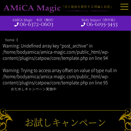
AMiCA Magic 本店（梅田）
Body Impact（西中島）
06-6372-0603
06-6195-3453
home
Warning
: Undefined array key "post_archive" in
/home/bodyamica/amica-magic.com/public_html/wp-
content/plugins/catpow/core/template.php
on line
94
Warning
: Trying to access array offset on value of type null in
/home/bodyamica/amica-magic.com/public_html/wp-
content/plugins/catpow/core/template.php
on line
95
おためしキャンペーン実施中
お試しキャンペーン