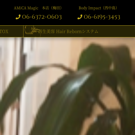
AMiCA Magic 本店（梅田）
Body Impact（西中島）
06-6372-0603
06-6195-3453
TOX
再生美容 Hair Rebornシステム