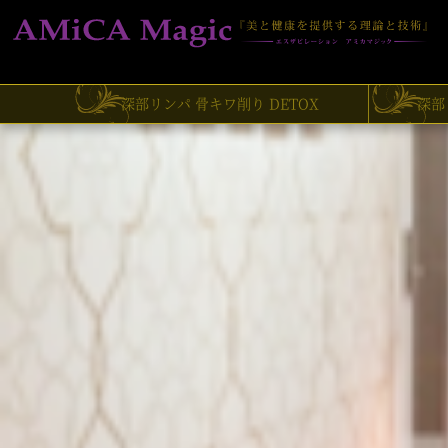
深部リンパ 骨キワ削り DETOX
深部