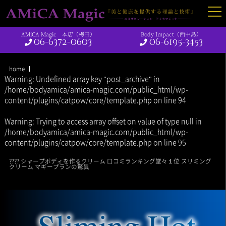
AMiCA Magic 本店（梅田）
Body Impact（西中島）
06-6372-0603
06-6195-3453
home
Warning
: Undefined array key "post_archive" in
/home/bodyamica/amica-magic.com/public_html/wp-
content/plugins/catpow/core/template.php
on line
94
Warning
: Trying to access array offset on value of type null in
/home/bodyamica/amica-magic.com/public_html/wp-
content/plugins/catpow/core/template.php
on line
95
???? シャープボディを作るクリーム 口コミランキング堂々１位 スリミング
クリーム マギープランの驚異